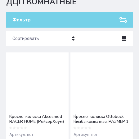
ДЦП КОМНАТНЫЕ
Фильтр
Сортировать
Цена - убывание
Цена - возрастание
Название - Я-А
Название - А-Я
Кресло-коляска Akcesmed
Кресло-коляска Ottobock
RACER HOME (РейсерХоум)
Кимба комнатная, РАЗМЕР 1
Артикул:
нет
Артикул:
нет